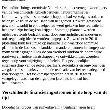
De landinrichtingscommissie Noorderpark, met vertegenwoordigers
van de verschillende gebiedspartners, natuurorganisaties,
landbouworganisaties en waterschappen, had vervolgens ook een
belangrijke rol in de realisatie van het gebied. Er werd gefaseerd
gewerkt, waarbij in elk deelgebied werd gekeken hoe recreatie in
het groen zijn beslag kon krijgen. Sommige plannen werden
uitgevoerd zoals bedacht, maar door omstandigheden moesten er
ook regelmatig ideeën worden aangepast. Zo werd er in 2010
plotseling flink bezuinigd op natuurbeleid, waardoor sommige
plannen in de koelkast belandden en andere plannen in aangepaste
vorm verder gingen. Ook de onzekerheid rondom de noordelijke
rondweg en andere maatschappelijke ontwikkelingen, zorgden
regelmatig voor wijzigingen in beleid. Het gezamenlijke
eigenaarschap van de gebiedspartners, gebruikers en omwonenden
zorgde er desondanks voor dat de realisatie van het recreatiegebied
kon doorgaan. Het toekomstperspectief, dat in 2018 werd
vastgelegd, was daar de afgelopen jaren als leidraad heel
behulpzaam bij.
Verschillende financieringsstromen in de loop van de
tijd
Doordat het proces van ruilverkaveling tientallen jaren heeft