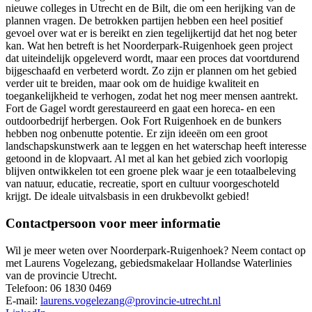
nieuwe colleges in Utrecht en de Bilt, die om een herijking van de
plannen vragen. De betrokken partijen hebben een heel positief
gevoel over wat er is bereikt en zien tegelijkertijd dat het nog beter
kan. Wat hen betreft is het Noorderpark-Ruigenhoek geen project
dat uiteindelijk opgeleverd wordt, maar een proces dat voortdurend
bijgeschaafd en verbeterd wordt. Zo zijn er plannen om het gebied
verder uit te breiden, maar ook om de huidige kwaliteit en
toegankelijkheid te verhogen, zodat het nog meer mensen aantrekt.
Fort de Gagel wordt gerestaureerd en gaat een horeca- en een
outdoorbedrijf herbergen. Ook Fort Ruigenhoek en de bunkers
hebben nog onbenutte potentie. Er zijn ideeën om een groot
landschapskunstwerk aan te leggen en het waterschap heeft interesse
getoond in de klopvaart. Al met al kan het gebied zich voorlopig
blijven ontwikkelen tot een groene plek waar je een totaalbeleving
van natuur, educatie, recreatie, sport en cultuur voorgeschoteld
krijgt. De ideale uitvalsbasis in een drukbevolkt gebied!
Contactpersoon voor meer informatie
Wil je meer weten over Noorderpark-Ruigenhoek? Neem contact op
met Laurens Vogelezang, gebiedsmakelaar Hollandse Waterlinies
van de provincie Utrecht.
Telefoon: 06 1830 0469
E-mail:
laurens.vogelezang@provincie-utrecht.nl