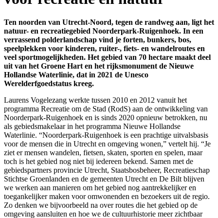
Ten noorden van Utrecht-Noord, tegen de randweg aan, ligt het
natuur- en recreatiegebied Noorderpark-Ruigenhoek. In een
verrassend polderlandschap vind je forten, bunkers, bos,
speelplekken voor kinderen, ruiter-, fiets- en wandelroutes en
veel sportmogelijkheden. Het gebied van 70 hectare maakt deel
uit van het Groene Hart en het rijksmonument de Nieuwe
Hollandse Waterlinie, dat in 2021 de Unesco
Werelderfgoedstatus kreeg.
Laurens Vogelezang werkte tussen 2010 en 2012 vanuit het
programma Recreatie om de Stad (RodS) aan de ontwikkeling van
Noorderpark-Ruigenhoek en is sinds 2020 opnieuw betrokken, nu
als gebiedsmakelaar in het programma Nieuwe Hollandse
Waterlinie. “Noorderpark-Ruigenhoek is een prachtige uitvalsbasis
voor de mensen die in Utrecht en omgeving wonen,” vertelt hij. “Je
ziet er mensen wandelen, fietsen, skaten, sporten en spelen, maar
toch is het gebied nog niet bij iedereen bekend. Samen met de
gebiedspartners provincie Utrecht, Staatsbosbeheer, Recreatieschap
Stichtse Groenlanden en de gemeenten Utrecht en De Bilt blijven
we werken aan manieren om het gebied nog aantrekkelijker en
toegankelijker maken voor omwonenden en bezoekers uit de regio.
Zo denken we bijvoorbeeld na over routes die het gebied op de
omgeving aansluiten en hoe we de cultuurhistorie meer zichtbaar