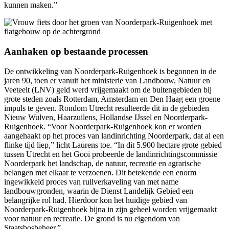
kunnen maken.”
Aanhaken op bestaande processen
De ontwikkeling van Noorderpark-Ruigenhoek is begonnen in de
jaren 90, toen er vanuit het ministerie van Landbouw, Natuur en
Veeteelt (LNV) geld werd vrijgemaakt om de buitengebieden bij
grote steden zoals Rotterdam, Amsterdam en Den Haag een groene
impuls te geven. Rondom Utrecht resulteerde dit in de gebieden
Nieuw Wulven, Haarzuilens, Hollandse IJssel en Noorderpark-
Ruigenhoek. “Voor Noorderpark-Ruigenhoek kon er worden
aangehaakt op het proces van landinrichting Noorderpark, dat al een
flinke tijd liep,” licht Laurens toe. “In dit 5.900 hectare grote gebied
tussen Utrecht en het Gooi probeerde de landinrichtingscommissie
Noorderpark het landschap, de natuur, recreatie en agrarische
belangen met elkaar te verzoenen. Dit betekende een enorm
ingewikkeld proces van ruilverkaveling van met name
landbouwgronden, waarin de Dienst Landelijk Gebied een
belangrijke rol had. Hierdoor kon het huidige gebied van
Noorderpark-Ruigenhoek bijna in zijn geheel worden vrijgemaakt
voor natuur en recreatie. De grond is nu eigendom van
Staatsbosbeheer.”