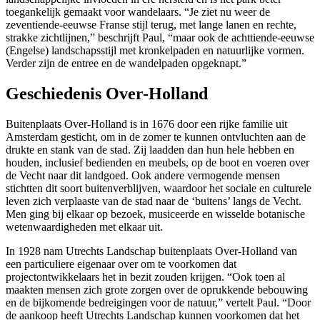
toegankelijk gemaakt voor wandelaars. “Je ziet nu weer de
zeventiende-eeuwse Franse stijl terug, met lange lanen en rechte,
strakke zichtlijnen,” beschrijft Paul, “maar ook de achttiende-eeuwse
(Engelse) landschapsstijl met kronkelpaden en natuurlijke vormen.
Verder zijn de entree en de wandelpaden opgeknapt.”
Geschiedenis Over-Holland
Buitenplaats Over-Holland is in 1676 door een rijke familie uit
Amsterdam gesticht, om in de zomer te kunnen ontvluchten aan de
drukte en stank van de stad. Zij laadden dan hun hele hebben en
houden, inclusief bedienden en meubels, op de boot en voeren over
de Vecht naar dit landgoed. Ook andere vermogende mensen
stichtten dit soort buitenverblijven, waardoor het sociale en culturele
leven zich verplaaste van de stad naar de ‘buitens’ langs de Vecht.
Men ging bij elkaar op bezoek, musiceerde en wisselde botanische
wetenwaardigheden met elkaar uit.
In 1928 nam Utrechts Landschap buitenplaats Over-Holland van
een particuliere eigenaar over om te voorkomen dat
projectontwikkelaars het in bezit zouden krijgen. “Ook toen al
maakten mensen zich grote zorgen over de oprukkende bebouwing
en de bijkomende bedreigingen voor de natuur,” vertelt Paul. “Door
de aankoop heeft Utrechts Landschap kunnen voorkomen dat het