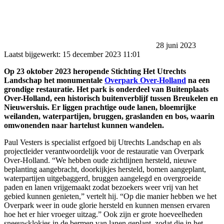
28 juni 2023
Laatst bijgewerkt:
15 december 2023 11:01
Op 23 oktober 2023 heropende Stichting Het Utrechts
Landschap het monumentale
Overpark Over-Holland
na een
grondige restauratie. Het park is onderdeel van Buitenplaats
Over-Holland, een historisch buitenverblijf tussen Breukelen en
Nieuwersluis. Er liggen prachtige oude lanen, bloemrijke
weilanden, waterpartijen, bruggen, graslanden en bos, waarin
omwonenden naar hartelust kunnen wandelen.
Paul Vesters is specialist erfgoed bij Utrechts Landschap en als
projectleider verantwoordelijk voor de restauratie van Overpark
Over-Holland. “We hebben oude zichtlijnen hersteld, nieuwe
beplanting aangebracht, doorkijkjes hersteld, bomen aangeplant,
waterpartijen uitgebaggerd, bruggen aangelegd en overgroeide
paden en lanen vrijgemaakt zodat bezoekers weer vrij van het
gebied kunnen genieten,” vertelt hij. “Op die manier hebben we het
Overpark weer in oude glorie hersteld en kunnen mensen ervaren
hoe het er hier vroeger uitzag.” Ook zijn er grote hoeveelheden
sneeuwklokjes in de bermen van lanen geplant, zodat die in het