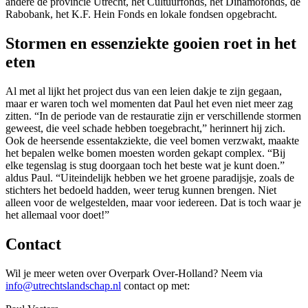
andere de provincie Utrecht, het Cultuurfonds, het Dinamofonds, de
Rabobank, het K.F. Hein Fonds en lokale fondsen opgebracht.
Stormen en essenziekte gooien roet in het
eten
Al met al lijkt het project dus van een leien dakje te zijn gegaan,
maar er waren toch wel momenten dat Paul het even niet meer zag
zitten. “In de periode van de restauratie zijn er verschillende stormen
geweest, die veel schade hebben toegebracht,” herinnert hij zich.
Ook de heersende essentakziekte, die veel bomen verzwakt, maakte
het bepalen welke bomen moesten worden gekapt complex. “Bij
elke tegenslag is stug doorgaan toch het beste wat je kunt doen.”
aldus Paul. “Uiteindelijk hebben we het groene paradijsje, zoals de
stichters het bedoeld hadden, weer terug kunnen brengen. Niet
alleen voor de welgestelden, maar voor iedereen. Dat is toch waar je
het allemaal voor doet!”
Contact
Wil je meer weten over Overpark Over-Holland? Neem via
info@utrechtslandschap.nl
contact op met: