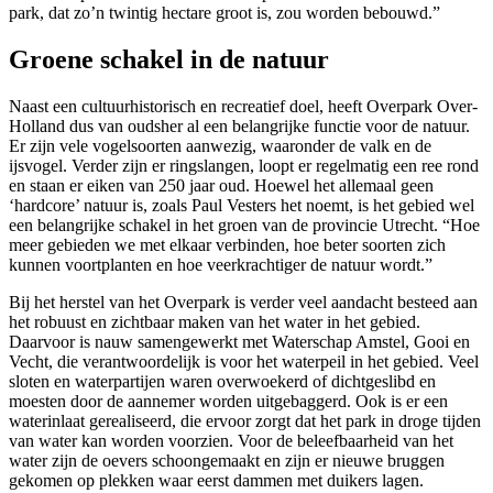
park, dat zo’n twintig hectare groot is, zou worden bebouwd.”
Groene schakel in de natuur
Naast een cultuurhistorisch en recreatief doel, heeft Overpark Over-
Holland dus van oudsher al een belangrijke functie voor de natuur.
Er zijn vele vogelsoorten aanwezig, waaronder de valk en de
ijsvogel. Verder zijn er ringslangen, loopt er regelmatig een ree rond
en staan er eiken van 250 jaar oud. Hoewel het allemaal geen
‘hardcore’ natuur is, zoals Paul Vesters het noemt, is het gebied wel
een belangrijke schakel in het groen van de provincie Utrecht. “Hoe
meer gebieden we met elkaar verbinden, hoe beter soorten zich
kunnen voortplanten en hoe veerkrachtiger de natuur wordt.”
Bij het herstel van het Overpark is verder veel aandacht besteed aan
het robuust en zichtbaar maken van het water in het gebied.
Daarvoor is nauw samengewerkt met Waterschap Amstel, Gooi en
Vecht, die verantwoordelijk is voor het waterpeil in het gebied. Veel
sloten en waterpartijen waren overwoekerd of dichtgeslibd en
moesten door de aannemer worden uitgebaggerd. Ook is er een
waterinlaat gerealiseerd, die ervoor zorgt dat het park in droge tijden
van water kan worden voorzien. Voor de beleefbaarheid van het
water zijn de oevers schoongemaakt en zijn er nieuwe bruggen
gekomen op plekken waar eerst dammen met duikers lagen.