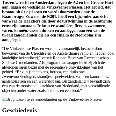
Tussen Utrecht en Amsterdam, tegen de A2 en het Groene Hart
aan, liggen de veelzijdige Vinkeveense Plassen. Het gebied, dat
bestaat uit drie plassen en wordt doorsneden door de
Baambrugse Zuwe en de N201, biedt een bijzonder aanzicht
vanwege de legakkers die door de turfwinning in de achttiende
eeuw zijn ontstaan. Je kunt er wandelen, fietsen, zwemmen,
varen, kanoën, vissen, duiken en aanleggen aan één van de
twaalf zandeilanden die als een ring in de Noordplas zijn
aangelegd.
“De Vinkeveense Plassen worden voornamelijk bezocht door
bewoners van de Utrechtse en de Amsterdamse regio en hebben ook
landelijke bekendheid,” vertelt Ramona Bos* van Recreatieschap
Stichtse Groenlanden. Als programmamanager hield zij zich de
afgelopen jaren bezig met de recreatieve ontwikkeling van het
gebied. “Er zijn jachthavens, horeca, een duikzone,
zwemvoorzieningen, strandjes, speelweiden, vaar- en kanoroutes,
aanlegplaatsen en een waterskibaan. Bij zandeiland 4 bevindt zich
één van de mooiste duikstekken van Nederland, met verschillende
objecten onder water zoals een bus en een boot.”
Geschiedenis