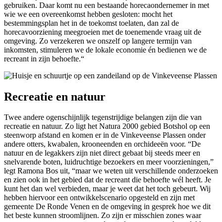
gebruiken. Daar komt nu een bestaande horecaondernemer in met
wie we een overeenkomst hebben gesloten: mocht het
bestemmingsplan het in de toekomst toelaten, dan zal de
horecavoorziening meegroeien met de toenemende vraag uit de
omgeving. Zo verzekeren we onszelf op langere termijn van
inkomsten, stimuleren we de lokale economie én bedienen we de
recreant in zijn behoefte.“
Recreatie en natuur
Twee andere ogenschijnlijk tegenstrijdige belangen zijn die van
recreatie en natuur. Zo ligt het Natura 2000 gebied Botshol op een
steenworp afstand en komen er in de Vinkeveense Plassen onder
andere otters, kwabalen, krooneenden en orchideeën voor. “De
natuur en de legakkers zijn niet direct gebaat bij steeds meer en
snelvarende boten, luidruchtige bezoekers en meer voorzieningen,”
legt Ramona Bos uit, “maar we weten uit verschillende onderzoeken
en zien ook in het gebied dat de recreant die behoefte wél heeft. Je
kunt het dan wel verbieden, maar je weet dat het toch gebeurt. Wij
hebben hiervoor een ontwikkelscenario opgesteld en zijn met
gemeente De Ronde Venen en de omgeving in gesprek hoe we dit
het beste kunnen stroomlijnen. Zo zijn er misschien zones waar