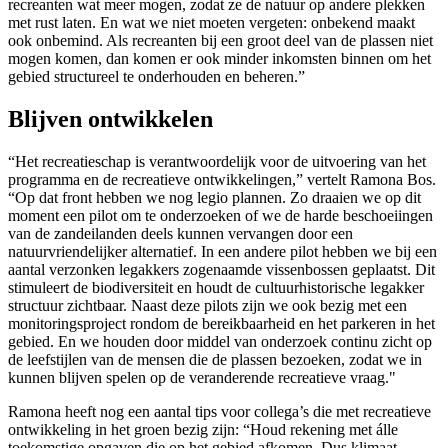
recreanten wat meer mogen, zodat ze de natuur op andere plekken
met rust laten. En wat we niet moeten vergeten: onbekend maakt
ook onbemind. Als recreanten bij een groot deel van de plassen niet
mogen komen, dan komen er ook minder inkomsten binnen om het
gebied structureel te onderhouden en beheren.”
Blijven ontwikkelen
“Het recreatieschap is verantwoordelijk voor de uitvoering van het
programma en de recreatieve ontwikkelingen,” vertelt Ramona Bos.
“Op dat front hebben we nog legio plannen. Zo draaien we op dit
moment een pilot om te onderzoeken of we de harde beschoeiingen
van de zandeilanden deels kunnen vervangen door een
natuurvriendelijker alternatief. In een andere pilot hebben we bij een
aantal verzonken legakkers zogenaamde vissenbossen geplaatst. Dit
stimuleert de biodiversiteit en houdt de cultuurhistorische legakker
structuur zichtbaar. Naast deze pilots zijn we ook bezig met een
monitoringsproject rondom de bereikbaarheid en het parkeren in het
gebied. En we houden door middel van onderzoek continu zicht op
de leefstijlen van de mensen die de plassen bezoeken, zodat we in
kunnen blijven spelen op de veranderende recreatieve vraag."
Ramona heeft nog een aantal tips voor collega’s die met recreatieve
ontwikkeling in het groen bezig zijn: “Houd rekening met álle
toekomstige opgaven die op het gebied afkomen. Dus klimaat,