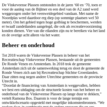
De Vinkeveense Plassen ontstonden in de jaren ‘60 en ‘70, toen er
voor de aanleg van de Bijlmer en een deel van de A2 zand werd
weggezogen onder het veenweidegebied vandaan. Met name de
Noordplas werd daardoor erg diep (op sommige plaatsen wel 50
meter). Om het gebied tegen hoge golfslag te beschermen, werden
er twaalf zandeilanden aangelegd, die ook als recreatievoorziening
konden dienen. Vier van die eilanden zijn nu te bereiken via het land
en de overige acht alleen via het water.
Beheer en onderhoud
Tot 2018 waren de Vinkeveense Plassen in beheer van het
Recreatieschap Vinkeveense Plassen, bestaande uit de gemeenten
De Ronde Venen en Amsterdam. In 2018 trok de gemeente
Amsterdam zich uit de samenwerking terug en sloot de gemeente de
Ronde Venen zich aan bij Recreatieschap Stichtse Groenlanden.
Daar zitten nog negen andere Utrechtse gemeenten en de provincie
Utrecht in.
“Doordat de financiering van Amsterdam is weggevallen, hebben
we best een uitdaging om de structurele kosten van het beheer en
onderhoud van de Vinkeveense Plassen op lange duur te dekken,”
vertelt Ramona Bos. Daarom is voor de lange termijn een
ontwikkelscenario opgesteld met mogelijke inkomstenbronnen. “We
zoeken daar, in combinatie met de andere opgaven die op ons