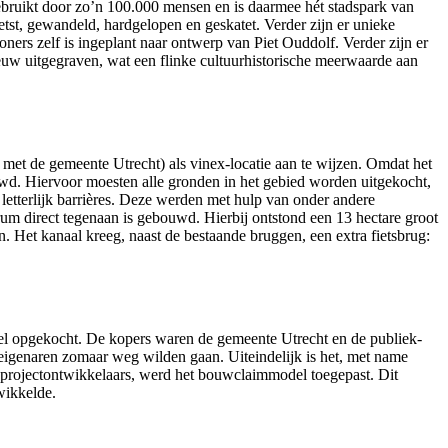
ebruikt door zo’n 100.000 mensen en is daarmee hét stadspark van
etst, gewandeld, hardgelopen en geskatet. Verder zijn er unieke
ers zelf is ingeplant naar ontwerp van Piet Ouddolf. Verder zijn er
euw uitgegraven, wat een flinke cultuurhistorische meerwaarde aan
et de gemeente Utrecht) als vinex-locatie aan te wijzen. Omdat het
uwd. Hiervoor moesten alle gronden in het gebied worden uitgekocht,
etterlijk barrières. Deze werden met hulp van onder andere
rum direct tegenaan is gebouwd. Hierbij ontstond een 13 hectare groot
Het kanaal kreeg, naast de bestaande bruggen, een extra fietsbrug:
eel opgekocht. De kopers waren de gemeente Utrecht en de publiek-
deigenaren zomaar weg wilden gaan. Uiteindelijk is het, met name
e projectontwikkelaars, werd het bouwclaimmodel toegepast. Dit
wikkelde.