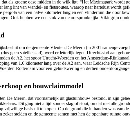
, dat als groene oase midden in de wijk ligt. “Het Máximapark wordt g
 lang lint van wandel- en fietsroutes, waarop naar hartelust wordt gefi
 pergola van een halve kilometer lang en een vlindertuin die door bewon
ingen. Ook hebben we een stuk van de oorspronkelijke Vikingrijn opni
ad
ijksbesluit om de gemeente Vleuten-De Meern (in 2001 samengevoegd m
us geen satellietstad), werd er letterlijk tegen Utrecht-stad aan gebo
rmden de A2, het spoor Utrecht-Woerden en het Amsterdam-Rijnkanaal l
apping van 1,6 kilometer lang over de A2 aan, waar Leidsche Rijn Cent
Woerden-Rotterdam voor een geluidswering en dertien onderdoorgangen. 
e verkoop en bouwclaimmodel
ten-De Meern, dat voornamelijk uit glastuinbouw bestond, in zijn geh
elaars. Dit ging niet altijd zonder slag of stoot, omdat niet alle gron
p vrijwillige basis uit te kopen. Op de grond die in handen was van d
 zeker stelden en de gemeente samen met hen de openbare ruimte ont