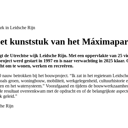
rk in Leidsche Rijn
 het kunststuk van het Máximapar
gt de Utrechtse wijk Leidsche Rijn. Met een oppervlakte van 25 v
roject werd gestart in 1997 en is naar verwachting in 2025 klaar.
echt om te wonen, werken en recreëren.
auw betrokken bij het bouwproject. “Ik zat in het regieteam Leidsche 
 zoals groen, woningbouw, mobiliteit, werkgelegenheid, cultuurhistorie 
oen en het watersysteem.” Voorafgaand en tijdens de bouwwerkzaamheden
 resultaat overeenkwam met de opdracht en of de belangrijkste aspecte
k geleid.”