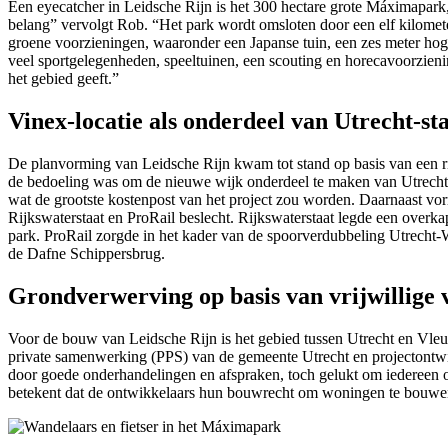
Een eyecatcher in Leidsche Rijn is het 300 hectare grote Máximapark
belang” vervolgt Rob. “Het park wordt omsloten door een elf kilometer
groene voorzieningen, waaronder een Japanse tuin, een zes meter hoge
veel sportgelegenheden, speeltuinen, een scouting en horecavoorzien
het gebied geeft.”
Vinex-locatie als onderdeel van Utrecht-st
De planvorming van Leidsche Rijn kwam tot stand op basis van een r
de bedoeling was om de nieuwe wijk onderdeel te maken van Utrecht (d
wat de grootste kostenpost van het project zou worden. Daarnaast vo
Rijkswaterstaat en ProRail beslecht. Rijkswaterstaat legde een overk
park. ProRail zorgde in het kader van de spoorverdubbeling Utrecht-
de Dafne Schippersbrug.
Grondverwerving op basis van vrijwillig
Voor de bouw van Leidsche Rijn is het gebied tussen Utrecht en Vleu
private samenwerking (PPS) van de gemeente Utrecht en projectontwikk
door goede onderhandelingen en afspraken, toch gelukt om iedereen o
betekent dat de ontwikkelaars hun bouwrecht om woningen te bouwen