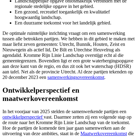
Landschappelijke opgave onlosmakelijk verbinden met de
regionale stedelijke opgave in het gebied.
Een gezond, recreatief toegankelijk en kwalitatief
hoogwaardig landschap.
Een duurzame toekomst voor het landelijk gebied.
De optimale ruimtelijke inrichting vraagt om een samenwerking
tussen alle betrokken partijen. We hebben in dit gebied te maken met
maar liefst zeven gemeenten: Utrecht, Bunnik, Houten, Zeist en
Nieuwegein als actief lid, De Bilt en Utrechtse Heuvelrug als
agendalid. Kromme Rijn Linie Landschap overstijgt echt al die
gemeentegrenzen. Bovendien ligt er een grote waterbergingsopgave
aan deze kant van de regio, en dus zit ook het waterschap (HDSR)
aan tafel. Net als de provincie Utrecht. Al deze partijen tekenden op
20 december 2023 een
samenwerkingsovereenkomst
.
Ontwikkelperspectief en
maatwerkovereenkomst
In het voorjaar van 2025 stelden de samenwerkende partijen een
ontwikkelperspectief
vast. Daarmee zetten zij een volgende stap op
de route naar het Kromme Rijn Linie Landschap van de toekomst.
Hoe de partijen de komende tien jaar gaan samenwerken aan de
uitvoering van deze ambities, staat in de
Maatwerkovereenkomst
die