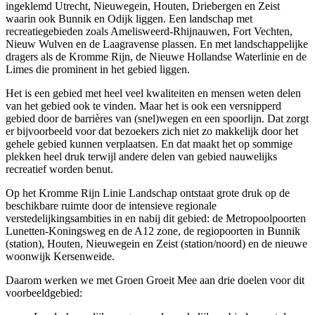
ingeklemd Utrecht, Nieuwegein, Houten, Driebergen en Zeist
waarin ook Bunnik en Odijk liggen. Een landschap met
recreatiegebieden zoals Amelisweerd-Rhijnauwen, Fort Vechten,
Nieuw Wulven en de Laagravense plassen. En met landschappelijke
dragers als de Kromme Rijn, de Nieuwe Hollandse Waterlinie en de
Limes die prominent in het gebied liggen.
Het is een gebied met heel veel kwaliteiten en mensen weten delen
van het gebied ook te vinden. Maar het is ook een versnipperd
gebied door de barrières van (snel)wegen en een spoorlijn. Dat zorgt
er bijvoorbeeld voor dat bezoekers zich niet zo makkelijk door het
gehele gebied kunnen verplaatsen. En dat maakt het op sommige
plekken heel druk terwijl andere delen van gebied nauwelijks
recreatief worden benut.
Op het Kromme Rijn Linie Landschap ontstaat grote druk op de
beschikbare ruimte door de intensieve regionale
verstedelijkingsambities in en nabij dit gebied: de Metropoolpoorten
Lunetten-Koningsweg en de A12 zone, de regiopoorten in Bunnik
(station), Houten, Nieuwegein en Zeist (station/noord) en de nieuwe
woonwijk Kersenweide.
Daarom werken we met Groen Groeit Mee aan drie doelen voor dit
voorbeeldgebied: